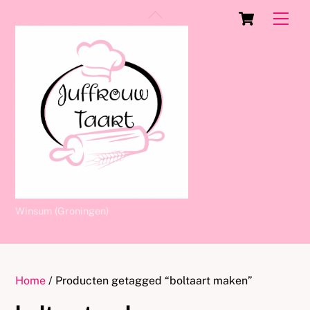
Skip
Cart
Back
Men
to
To
content
Top
Winsum (Groningen)
Home
/ Producten getagged “boltaart maken”