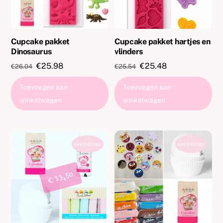
Cupcake pakket
Cupcake pakket hartjes en
Dinosaurus
vlinders
Oorspronkelijke
Huidige
Oorspronkelijke
Huidige
€
25.98
€
25.48
€
26.04
€
25.54
prijs
prijs
prijs
prijs
Toevoegen aan
Toevoegen aan
was:
is:
was:
is:
winkelwagen
winkelwagen
€26.04.
€25.98.
€25.54.
€25.48.
AANBIEDING!
AANBIEDING!