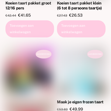
Koeien taart pakket groot
Koeien taart pakket klein
12/16 pers
(6 tot 8 persoons taartje)
Oorspronkelijke
Huidige
Oorspronkelijke
Huidige
€
41.65
€
26.53
€
42.44
€
27.43
prijs
prijs
prijs
prijs
Toevoegen aan
Toevoegen aan
was:
is:
was:
is:
winkelwagen
winkelwagen
€42.44.
€41.65.
€27.43.
€26.53.
AANBIEDING!
AANBIEDING!
Maak je eigen frozen taart
Oorspronkelijke
Huidige
€
49.99
€
53.83