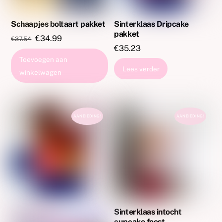
Schaapjes boltaart pakket
Sinterklaas Dripcake
pakket
Oorspronkelijke
Huidige
€
34.99
€
37.54
€
35.23
prijs
prijs
Toevoegen aan
was:
is:
Lees verder
winkelwagen
€37.54.
€34.99.
AANBIEDING!
AANBIEDING!
Sinterklaas intocht
cupcake feest