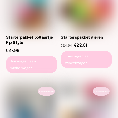
Starterpakket boltaartje
Starterspakket dieren
Pip Style
Oorspronkelijke
Huidige
€
22.61
€
24.94
€
27.99
prijs
prijs
Toevoegen aan
was:
is:
Toevoegen aan
winkelwagen
€24.94.
€22.61.
winkelwagen
AANBIEDING!
AANBIEDING!