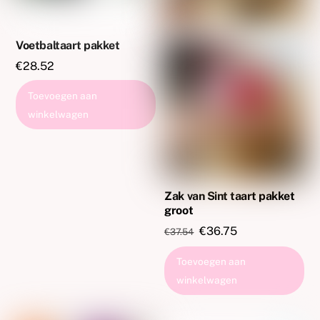
Voetbaltaart pakket
€
28.52
Toevoegen aan
winkelwagen
Zak van Sint taart pakket
groot
Oorspronkelijke
Huidige
€
36.75
€
37.54
prijs
prijs
Toevoegen aan
was:
is:
winkelwagen
€37.54.
€36.75.