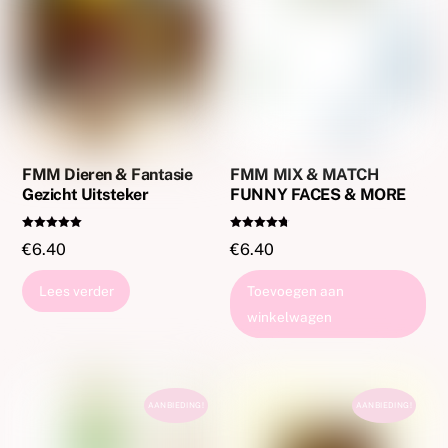
FMM Dieren & Fantasie
FMM MIX & MATCH
Gezicht Uitsteker
FUNNY FACES & MORE
Gewaardeer
Gewaardeer
€
6.40
€
6.40
d
d
5.00
4.67
uit 5
uit 5
Lees verder
Toevoegen aan
winkelwagen
AANBIEDING!
AANBIEDING!