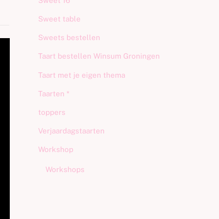
Sweet 16
Sweet table
Sweets bestellen
Taart bestellen Winsum Groningen
Taart met je eigen thema
Taarten *
toppers
Verjaardagstaarten
Workshop
Workshops