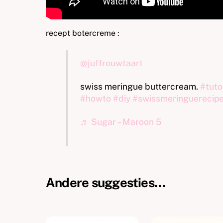
recept botercreme :
@juffrouwtaart
swiss meringue buttercream.
#tuto
#howto
#diy
#swissmeringuerecip
♬ Sugar – Maroon 5
Andere suggesties…