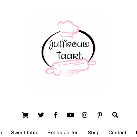
Back
To
Top
Winsum (Groningen)
Cart
Search
n
Sweet table
Bruidstaarten
Shop
Contact