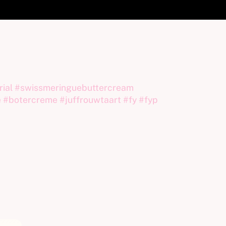
rial
#swissmeringuebuttercream
e
#botercreme
#juffrouwtaart
#fy
#fyp