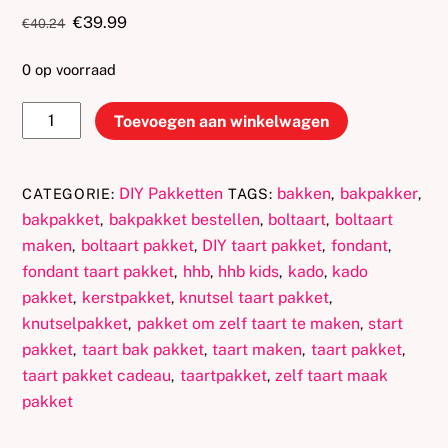
Oorspronkelijke
Huidige
€
39.99
€
40.24
prijs
prijs
was:
is:
0 op voorraad
€40.24.
€39.99.
Unicorn
Toevoegen aan winkelwagen
taart
pakket
aantal
DIY Pakketten
bakken
bakpakker
CATEGORIE:
TAGS:
,
,
bakpakket
bakpakket bestellen
boltaart
boltaart
,
,
,
maken
boltaart pakket
DIY taart pakket
fondant
,
,
,
,
fondant taart pakket
hhb
hhb kids
kado
kado
,
,
,
,
pakket
kerstpakket
knutsel taart pakket
,
,
,
knutselpakket
pakket om zelf taart te maken
start
,
,
pakket
taart bak pakket
taart maken
taart pakket
,
,
,
,
taart pakket cadeau
taartpakket
zelf taart maak
,
,
pakket