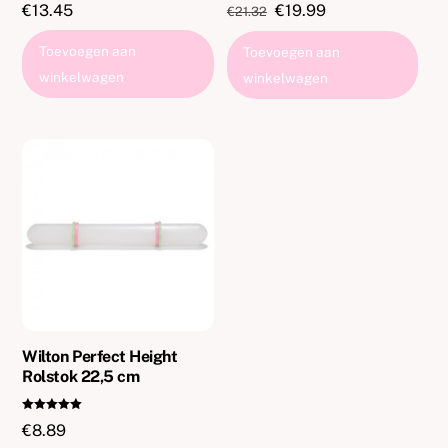
Oorspronkelijke
Huidige
€
13.45
€
19.99
€
21.32
prijs
prijs
Toevoegen aan
Toevoegen aan
was:
is:
winkelwagen
winkelwagen
€21.32.
€19.99.
Wilton Perfect Height
Rolstok 22,5 cm
Gewaardeer
€
8.89
d
5.00