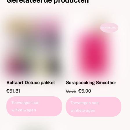
AANBIEDING!
Boltaart Deluxe pakket
Scrapcooking Smoother
Oorspronkelijke
Huidige
€
51.81
€
5.00
€
8.55
prijs
prijs
Toevoegen aan
Toevoegen aan
was:
is:
winkelwagen
winkelwagen
€8.55.
€5.00.