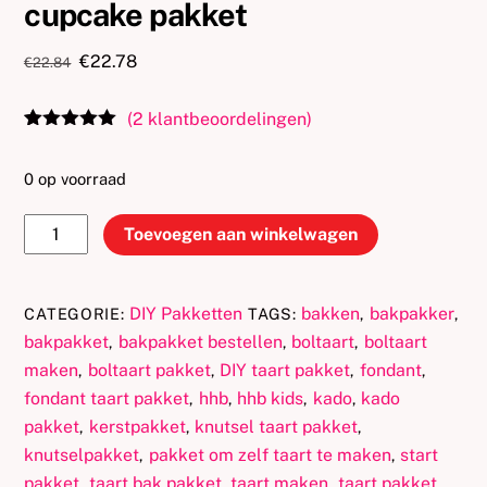
cupcake pakket
Oorspronkelijke
Huidige
€
22.78
€
22.84
prijs
prijs
was:
is:
(
2
klantbeoordelingen)
€22.84.
€22.78.
Gewaardeerd
2
5.00
op 5
gebaseerd
0 op voorraad
op
klantbeoordel
DiY
ingen
Toevoegen aan winkelwagen
grappige
gezichten
cupcake
DIY Pakketten
bakken
bakpakker
CATEGORIE:
TAGS:
,
,
pakket
bakpakket
bakpakket bestellen
boltaart
boltaart
,
,
,
aantal
maken
boltaart pakket
DIY taart pakket
fondant
,
,
,
,
fondant taart pakket
hhb
hhb kids
kado
kado
,
,
,
,
pakket
kerstpakket
knutsel taart pakket
,
,
,
knutselpakket
pakket om zelf taart te maken
start
,
,
pakket
taart bak pakket
taart maken
taart pakket
,
,
,
,