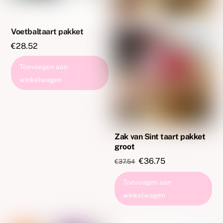
Voetbaltaart pakket
€
28.52
Toevoegen aan
winkelwagen
Zak van Sint taart pakket
groot
Oorspronkelijke
Huidige
€
36.75
€
37.54
prijs
prijs
Toevoegen aan
was:
is:
winkelwagen
€37.54.
€36.75.