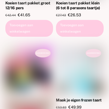
Koeien taart pakket groot
Koeien taart pakket klein
12/16 pers
(6 tot 8 persoons taartje)
Oorspronkelijke
Huidige
Oorspronkelijke
Huidige
€
41.65
€
26.53
€
42.44
€
27.43
prijs
prijs
prijs
prijs
Toevoegen aan
Toevoegen aan
was:
is:
was:
is:
winkelwagen
winkelwagen
€42.44.
€41.65.
€27.43.
€26.53.
AANBIEDING!
AANBIEDING!
Maak je eigen frozen taart
Oorspronkelijke
Huidige
€
49.99
€
53.83