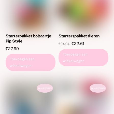
Starterpakket boltaartje
Starterspakket dieren
Pip Style
Oorspronkelijke
Huidige
€
22.61
€
24.94
€
27.99
prijs
prijs
Toevoegen aan
was:
is:
Toevoegen aan
winkelwagen
€24.94.
€22.61.
winkelwagen
AANBIEDING!
AANBIEDING!