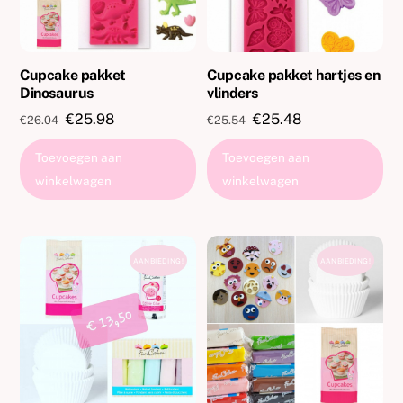
Cupcake pakket
Cupcake pakket hartjes en
Dinosaurus
vlinders
Oorspronkelijke
Huidige
Oorspronkelijke
Huidige
€
25.98
€
25.48
€
26.04
€
25.54
prijs
prijs
prijs
prijs
Toevoegen aan
Toevoegen aan
was:
is:
was:
is:
winkelwagen
winkelwagen
€26.04.
€25.98.
€25.54.
€25.48.
AANBIEDING!
AANBIEDING!