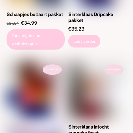
Schaapjes boltaart pakket
Sinterklaas Dripcake
pakket
Oorspronkelijke
Huidige
€
34.99
€
37.54
€
35.23
prijs
prijs
Toevoegen aan
was:
is:
Lees verder
winkelwagen
€37.54.
€34.99.
AANBIEDING!
AANBIEDING!
Sinterklaas intocht
cupcake feest