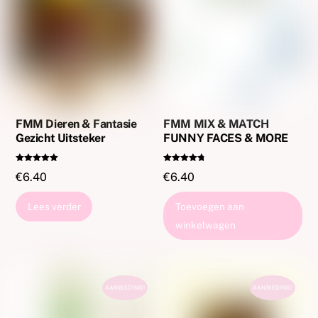
FMM Dieren & Fantasie
FMM MIX & MATCH
Gezicht Uitsteker
FUNNY FACES & MORE
Gewaardeer
Gewaardeer
€
6.40
€
6.40
d
d
5.00
4.67
uit 5
uit 5
Lees verder
Toevoegen aan
winkelwagen
AANBIEDING!
AANBIEDING!