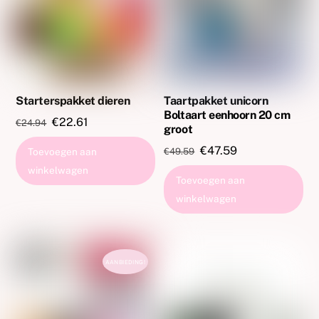
Starterspakket dieren
Taartpakket unicorn
Boltaart eenhoorn 20 cm
Oorspronkelijke
Huidige
€
22.61
€
24.94
groot
prijs
prijs
Oorspronkelijke
Huidige
€
47.59
€
49.59
Toevoegen aan
was:
is:
prijs
prijs
winkelwagen
€24.94.
€22.61.
Toevoegen aan
was:
is:
winkelwagen
€49.59.
€47.59.
AANBIEDING!