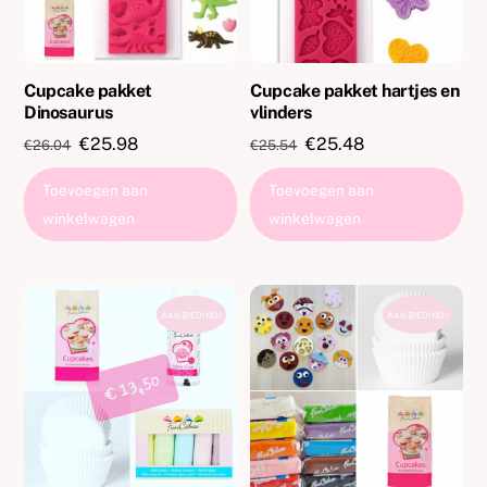
Cupcake pakket
Cupcake pakket hartjes en
Dinosaurus
vlinders
Oorspronkelijke
Huidige
Oorspronkelijke
Huidige
€
25.98
€
25.48
€
26.04
€
25.54
prijs
prijs
prijs
prijs
Toevoegen aan
Toevoegen aan
was:
is:
was:
is:
winkelwagen
winkelwagen
€26.04.
€25.98.
€25.54.
€25.48.
AANBIEDING!
AANBIEDING!