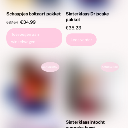
Schaapjes boltaart pakket
Sinterklaas Dripcake
pakket
Oorspronkelijke
Huidige
€
34.99
€
37.54
€
35.23
prijs
prijs
Toevoegen aan
was:
is:
Lees verder
winkelwagen
€37.54.
€34.99.
AANBIEDING!
AANBIEDING!
Sinterklaas intocht
cupcake feest