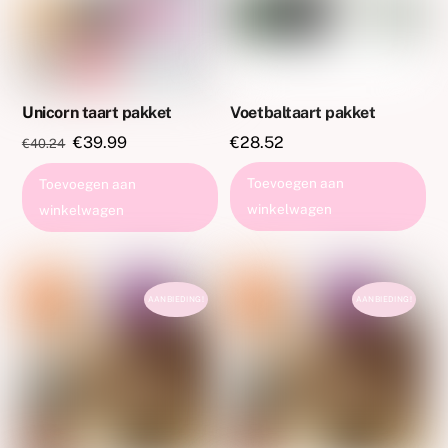
Unicorn taart pakket
Voetbaltaart pakket
Oorspronkelijke
Huidige
€
39.99
€
28.52
€
40.24
prijs
prijs
Toevoegen aan
Toevoegen aan
was:
is:
winkelwagen
winkelwagen
€40.24.
€39.99.
AANBIEDING!
AANBIEDING!