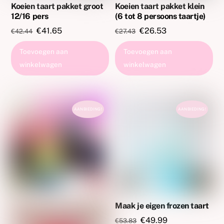
Koeien taart pakket groot
Koeien taart pakket klein
12/16 pers
(6 tot 8 persoons taartje)
Oorspronkelijke
Huidige
Oorspronkelijke
Huidige
€
41.65
€
26.53
€
42.44
€
27.43
prijs
prijs
prijs
prijs
Toevoegen aan
Toevoegen aan
was:
is:
was:
is:
winkelwagen
winkelwagen
€42.44.
€41.65.
€27.43.
€26.53.
AANBIEDING!
AANBIEDING!
Maak je eigen frozen taart
Oorspronkelijke
Huidige
€
49.99
€
53.83