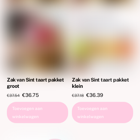
Zak van Sint taart pakket
Zak van Sint taart pakket
groot
klein
Oorspronkelijke
Huidige
Oorspronkelijke
Huidige
€
36.75
€
36.39
€
37.54
€
37.18
prijs
prijs
prijs
prijs
Toevoegen aan
Toevoegen aan
was:
is:
was:
is:
winkelwagen
winkelwagen
€37.54.
€36.75.
€37.18.
€36.39.