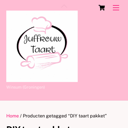
Skip
Cart
Back
Men
to
To
content
Top
Winsum (Groningen)
Home
/ Producten getagged “DIY taart pakket”