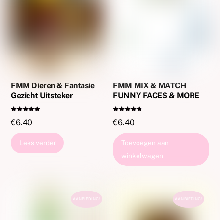
FMM Dieren & Fantasie
FMM MIX & MATCH
Gezicht Uitsteker
FUNNY FACES & MORE
Gewaardeer
Gewaardeer
€
6.40
€
6.40
d
d
5.00
4.67
uit 5
uit 5
Lees verder
Toevoegen aan
winkelwagen
AANBIEDING!
AANBIEDING!