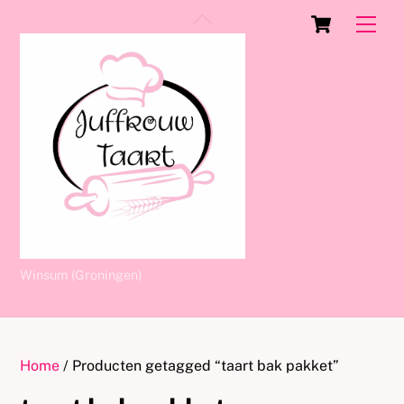
Skip
Cart
Back
Men
to
To
content
Top
Winsum (Groningen)
Home
/ Producten getagged “taart bak pakket”