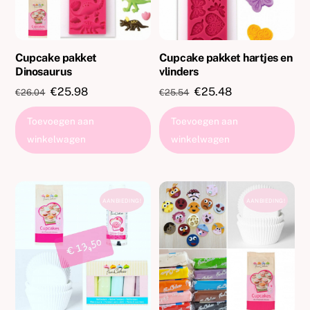
Cupcake pakket
Cupcake pakket hartjes en
Dinosaurus
vlinders
Oorspronkelijke
Huidige
Oorspronkelijke
Huidige
€
25.98
€
25.48
€
26.04
€
25.54
prijs
prijs
prijs
prijs
Toevoegen aan
Toevoegen aan
was:
is:
was:
is:
winkelwagen
winkelwagen
€26.04.
€25.98.
€25.54.
€25.48.
AANBIEDING!
AANBIEDING!