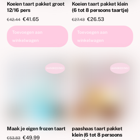
Koeien taart pakket groot
Koeien taart pakket klein
12/16 pers
(6 tot 8 persoons taartje)
Oorspronkelijke
Huidige
Oorspronkelijke
Huidige
€
41.65
€
26.53
€
42.44
€
27.43
prijs
prijs
prijs
prijs
Toevoegen aan
Toevoegen aan
was:
is:
was:
is:
winkelwagen
winkelwagen
€42.44.
€41.65.
€27.43.
€26.53.
AANBIEDING!
AANBIEDING!
Maak je eigen frozen taart
paashaas taart pakket
klein (6 tot 8 persoons
Oorspronkelijke
Huidige
€
49.99
€
53.83