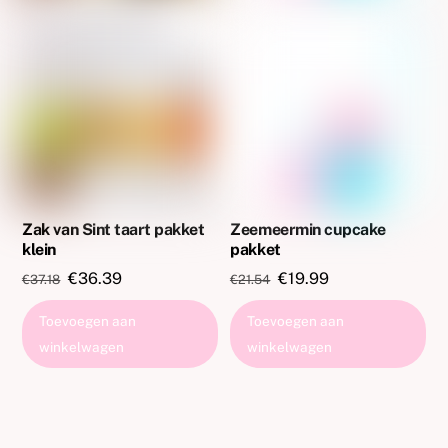
Zak van Sint taart pakket
Zeemeermin cupcake
klein
pakket
Oorspronkelijke
Huidige
Oorspronkelijke
Huidige
€
36.39
€
19.99
€
37.18
€
21.54
prijs
prijs
prijs
prijs
Toevoegen aan
Toevoegen aan
was:
is:
was:
is:
winkelwagen
winkelwagen
€37.18.
€36.39.
€21.54.
€19.99.