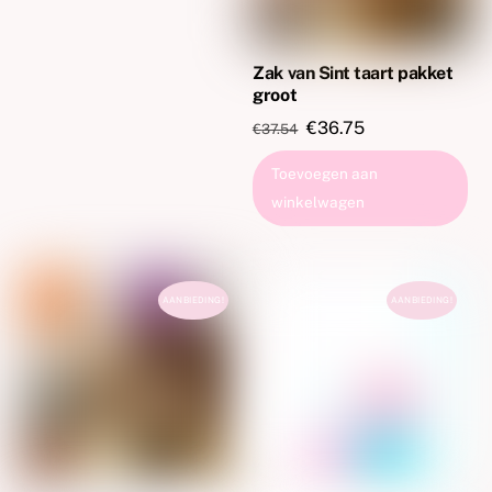
Zak van Sint taart pakket
groot
Oorspronkelijke
Huidige
€
36.75
€
37.54
prijs
prijs
Toevoegen aan
was:
is:
winkelwagen
€37.54.
€36.75.
AANBIEDING!
AANBIEDING!