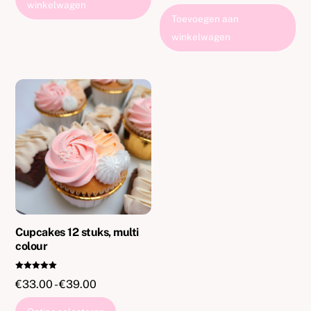
winkelwagen
uit 5
Toevoegen aan
winkelwagen
Cupcakes 12 stuks, multi
colour
Gewaardeer
Prijsklasse:
€
33.00
-
€
39.00
d
5.00
€33.00
uit 5
Dit