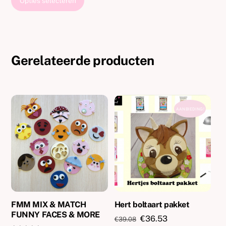
Opties selecteren
tot
product
€39.00
heeft
meerdere
variaties.
Gerelateerde producten
Deze
optie
kan
gekozen
AANBIEDING!
worden
op
de
productpagina
FMM MIX & MATCH
Hert boltaart pakket
FUNNY FACES & MORE
Oorspronkelijke
Huidige
€
36.53
€
39.08