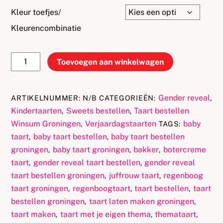
Kleur toefjes/
Kleurencombinatie
Babytaart
Toevoegen aan winkelwagen
“Oh
Baby”
–
Gender reveal
ARTIKELNUMMER:
N/B
CATEGORIEËN:
,
Teddy
Kindertaarten
Sweets bestellen
Taart bestellen
,
,
&
Winsum Groningen
Verjaardagstaarten
baby
,
TAGS:
Pampas
taart
baby taart bestellen
baby taart bestellen
,
,
🌸
groningen
baby taart groningen
bakker
botercreme
,
,
,
🧸
taart
gender reveal taart bestellen
gender reveal
,
,
aantal
taart bestellen groningen
juffrouw taart
regenboog
,
,
taart groningen
regenboogtaart
taart bestellen
taart
,
,
,
bestellen groningen
taart laten maken groningen
,
,
taart maken
taart met je eigen thema
themataart
,
,
,