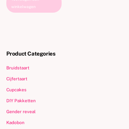
was:
is:
winkelwagen
€37.54.
€34.99.
Product Categories
Bruidstaart
Cijfertaart
Cupcakes
DIY Pakketten
Gender reveal
Kadobon