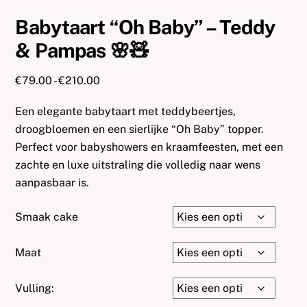
Babytaart “Oh Baby” – Teddy
& Pampas 🌸🧸
Prijsklasse:
€
79.00
-
€
210.00
€79.00
Een elegante babytaart met teddybeertjes,
tot
€210.00
droogbloemen en een sierlijke “Oh Baby” topper.
Perfect voor babyshowers en kraamfeesten, met een
zachte en luxe uitstraling die volledig naar wens
aanpasbaar is.
Smaak cake
Maat
Vulling: