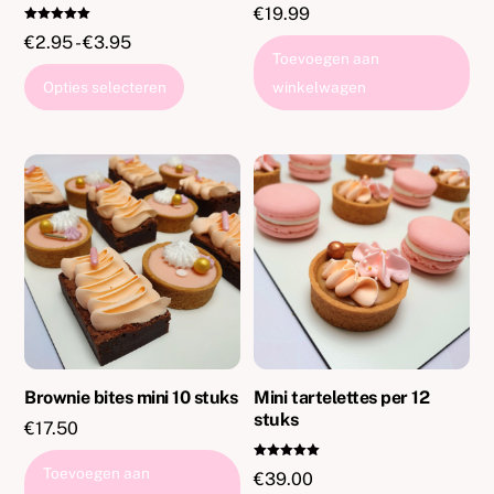
€
19.99
Gewaardeer
Prijsklasse:
€
2.95
-
€
3.95
d
5.00
Toevoegen aan
€2.95
uit 5
Dit
Opties selecteren
winkelwagen
tot
product
€3.95
heeft
meerdere
variaties.
Deze
optie
kan
gekozen
worden
op
de
Brownie bites mini 10 stuks
Mini tartelettes per 12
stuks
productpagina
€
17.50
Gewaardeer
Toevoegen aan
€
39.00
d
5.00