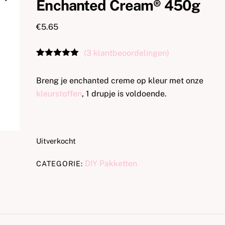
Enchanted Cream® 450g
€
5.65
(
3
klantbeoordelingen)
Gewaardeerd
3
5.00
op 5
Breng je enchanted creme op kleur met onze
gebaseerd
op
kleurstoffen
, 1 drupje is voldoende.
klantbeoordel
ingen
Uitverkocht
DIY Pakketten
CATEGORIE: