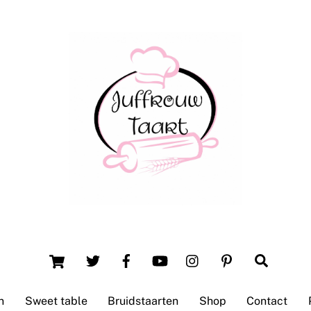
Back
To
Top
Winsum (Groningen)
Cart
Search
n
Sweet table
Bruidstaarten
Shop
Contact