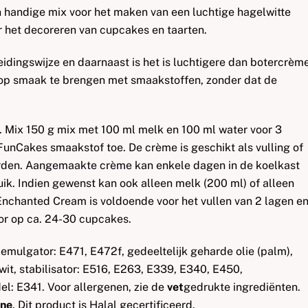
handige mix voor het maken van een luchtige hagelwitte
 het decoreren van cupcakes en taarten.
idingswijze en daarnaast is het is luchtigere dan botercrème
op smaak te brengen met smaakstoffen, zonder dat de
. Mix 150 g mix met 100 ml melk en 100 ml water voor 3
unCakes smaakstof toe. De crème is geschikt als vulling of
orden. Aangemaakte crème kan enkele dagen in de koelkast
k. Indien gewenst kan ook alleen melk (200 ml) of alleen
Enchanted Cream is voldoende voor het vullen van 2 lagen e
oor op ca. 24-30 cupcakes.
 emulgator: E471, E472f, gedeeltelijk geharde olie (palm),
wit, stabilisator: E516, E263, E339, E340, E450,
el: E341. Voor allergenen, zie de
vet
gedrukte ingrediënten.
ine
. Dit product is Halal gecertificeerd.