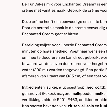
De FunCakes mix voor Enchanted Cream® is een 
crème met vanillesmaak. Gebruik de crème voor
Deze crème heeft een eenvoudige en snelle bere
Door de neutrale smaak is de crème eenvoudig 
Enchanted Cream gaat schiften.
Bereidingswijze: Voor 1 portie Enchanted Cream
minuten op hoge snelheid. Voeg naar wens een F
om mee te decoreren en kan direct gebruikt w
bewaard worden, even doorroeren voor hergebrui
water (200 ml) worden toegevoegd. Eén portie 
afsmeren van 1 taart van Ø25 cm, of een toef v
Ingrediënten: suiker, glucosestroop (gedroogd),
gehard vet (kokos), magere
melk
poeder,
melk
ei
verdikkingsmiddel: E401, E463, antiklontermidd
Kan sporen bevatten van:
gluten
,
ei
,
soja
en
lup