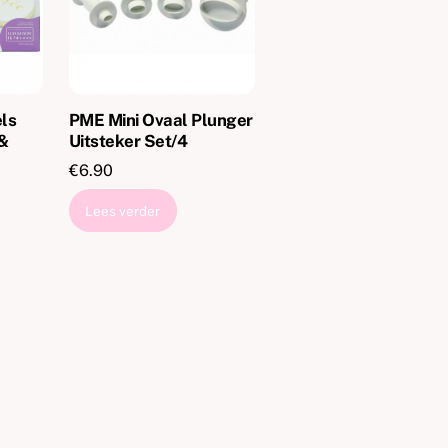
ls
PME Mini Ovaal Plunger
 &
Uitsteker Set/4
€
6.90
jke
e
Lees verder