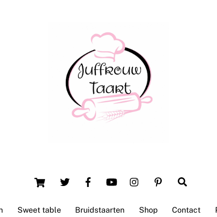
Back
To
Top
Winsum (Groningen)
Cart
Search
n
Sweet table
Bruidstaarten
Shop
Contact