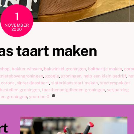
1
NOVEMBER
2020
as taart maken
shop
,
bakker winsum
,
bakwinkel groningen
,
boltaartje maken
,
coro
tnietsbovengroningen
,
google
,
groningen
,
help een klein bedrijf
,
he
s corona
,
sinterklaastaart
,
sinterklaastaart maken
,
starterspakket
 bestellen groningen
,
taartbenodigdheden groningen
,
verjaardag
ken groningen
,
youtube
0
rt