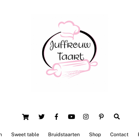
Back
To
Top
Winsum (Groningen)
Cart
Search
n
Sweet table
Bruidstaarten
Shop
Contact