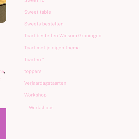
Sweet 16
Sweet table
Sweets bestellen
Taart bestellen Winsum Groningen
Taart met je eigen thema
Taarten *
toppers
na
,
t
Verjaardagstaarten
Workshop
Workshops