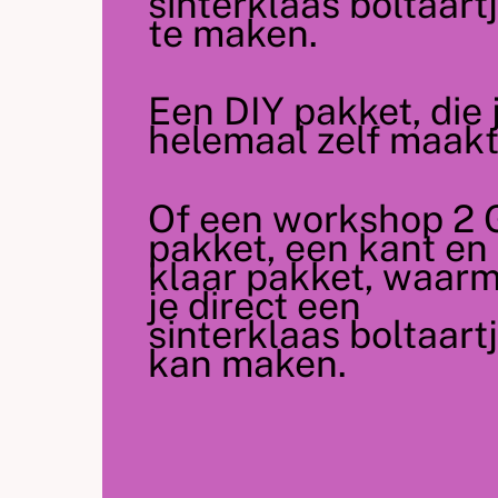
sinterklaas boltaart
te maken.
Een DIY pakket, die 
helemaal zelf maakt
Of een workshop 2
pakket, een kant en
klaar pakket, waar
je direct een
sinterklaas boltaart
kan maken.