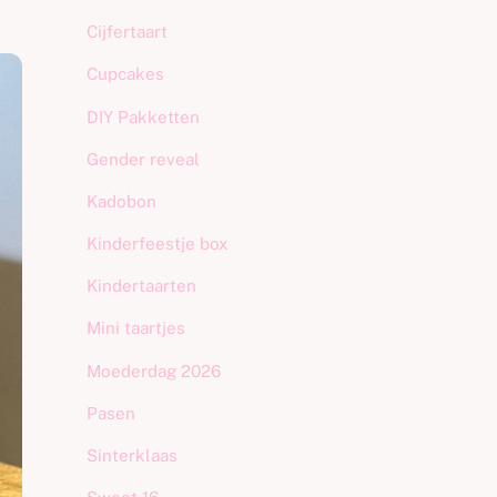
Cijfertaart
Cupcakes
DIY Pakketten
Gender reveal
Kadobon
Kinderfeestje box
Kindertaarten
Mini taartjes
Moederdag 2026
Pasen
Sinterklaas