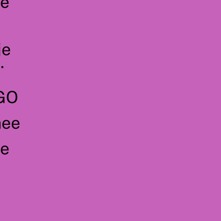
je
je
.
 GO
mee
je