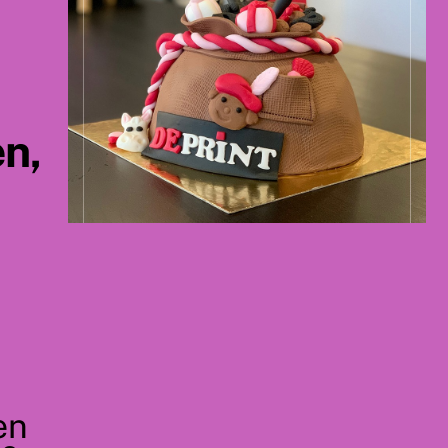
n,
e
en