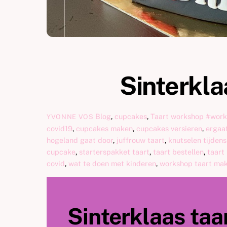
Sinterkla
Blog
,
cupcakes
,
Taart workshop
#work
YVONNE VOS
covid19
,
cupcakes maken
,
cupcakes versieren
,
ergaa
hogeland gaat door
,
juffrouw taart
,
knutselen tijden
cupcake
,
starterspakket taart
,
taart bestellen
,
taart
covid
,
wat te doen met kinderen
,
workshop taart ma
Sinterklaas taa