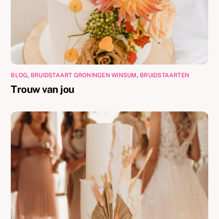
BLOG
,
BRUIDSTAART GRONINGEN WINSUM
,
BRUIDSTAARTEN
Trouw van jou