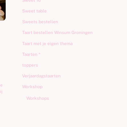
Sweet 16
Sweet table
Sweets bestellen
Taart bestellen Winsum Groningen
Taart met je eigen thema
Taarten *
toppers
Verjaardagstaarten
le
Workshop
ij
Workshops