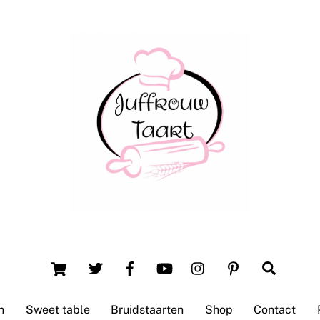
Back
To
Top
Winsum (Groningen)
Cart
Search
n
Sweet table
Bruidstaarten
Shop
Contact