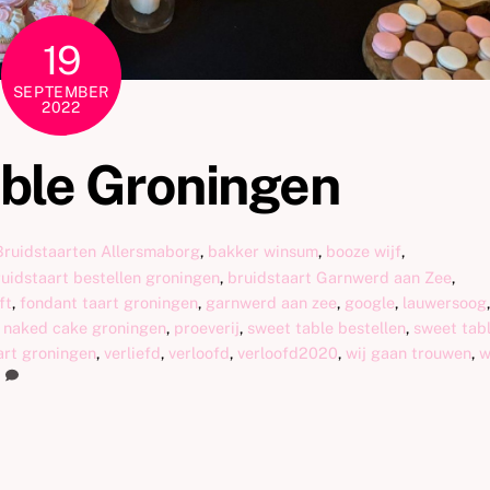
19
SEPTEMBER
2022
ble Groningen
Bruidstaarten
Allersmaborg
,
bakker winsum
,
booze wijf
,
uidstaart bestellen groningen
,
bruidstaart Garnwerd aan Zee
,
ft
,
fondant taart groningen
,
garnwerd aan zee
,
google
,
lauwersoog
,
,
naked cake groningen
,
proeverij
,
sweet table bestellen
,
sweet tab
art groningen
,
verliefd
,
verloofd
,
verloofd2020
,
wij gaan trouwen
,
w