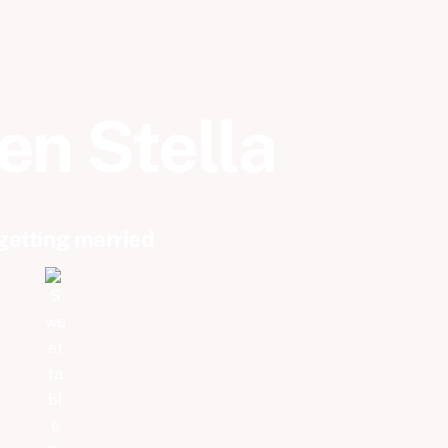
en Stella
getting married