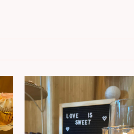
tige sweet table.
elemaal aanpassen aan jullie thema.