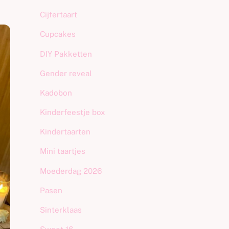
Cijfertaart
Cupcakes
DIY Pakketten
Gender reveal
Kadobon
Kinderfeestje box
Kindertaarten
Mini taartjes
Moederdag 2026
Pasen
Sinterklaas