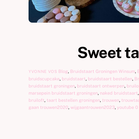
Sweet ta
Blog
,
Bruidstaart Groningen Winsum
,
YVONNE VOS
bruidscupcake
,
bruidstaart
,
bruidstaart bestellen
,
Br
bruidstaart groningen
,
bruidstaart ontwerpen
,
bruilo
marsepein bruidstaart groningen
,
naked bruidstaart
bruiloft
,
taart bestellen groningen
,
trouwen
,
trouwta
gaan trouwen2020
,
wijgaantrouwen2023
,
youtube
0