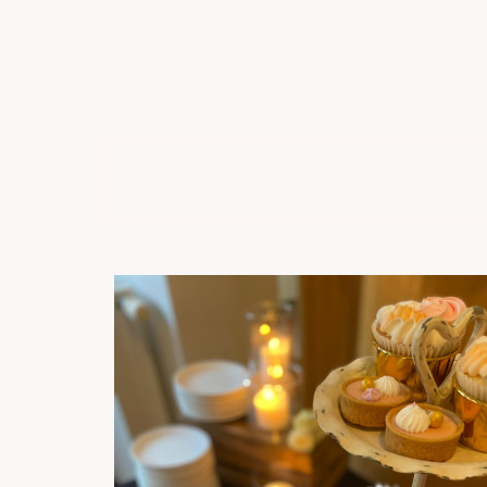
prach
We kunnen de kleuren h