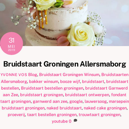
31
MEI
2019
Bruidstaart Groningen Allersmaborg
Blog
,
Bruidstaart Groningen Winsum
,
Bruidstaarten
YVONNE VOS
Allersmaborg
,
bakker winsum
,
booze wijf
,
bruidstaart
,
bruidstaart
bestellen
,
Bruidstaart bestellen groningen
,
bruidstaart Garnwerd
aan Zee
,
bruidstaart groningen
,
bruidstaart ontwerpen
,
fondant
taart groningen
,
garnwerd aan zee
,
google
,
lauwersoog
,
marsepein
bruidstaart groningen
,
naked bruidstaart
,
naked cake groningen
,
proeverij
,
taart bestellen groningen
,
trouwtaart groningen
,
youtube
0