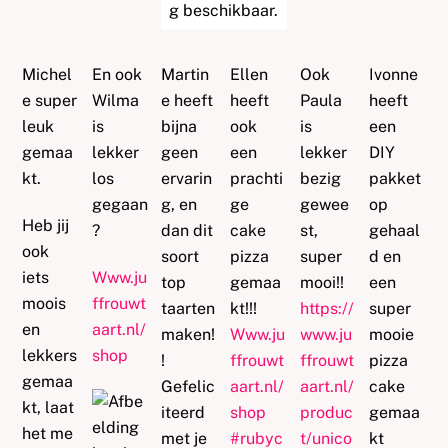
Michel
En ook
Martin
Ellen
Ook
Ivonne
e super
Wilma
e heeft
heeft
Paula
heeft
leuk
is
bijna
ook
is
een
gemaa
lekker
geen
een
lekker
DIY
kt.
los
ervarin
prachti
bezig
pakket
gegaan
g, en
ge
gewee
op
Heb jij
?
dan dit
cake
st,
gehaal
ook
soort
pizza
super
d en
iets
Www.ju
top
gemaa
mooi!!
een
moois
ffrouwt
taarten
kt!!!
https://
super
en
aart.nl/
maken!
Www.ju
www.ju
mooie
lekkers
shop
!
ffrouwt
ffrouwt
pizza
gemaa
Gefelic
aart.nl/
aart.nl/
cake
kt, laat
iteerd
shop
produc
gemaa
het me
met je
#
rubyc
t/unico
kt