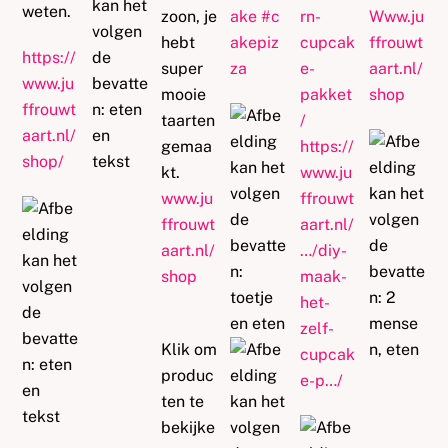
weten.
zoon, je
ake
#
c
rn-
Www.ju
hebt
akepiz
cupcak
ffrouwt
https://
super
za
e-
aart.nl/
www.ju
mooie
pakket
shop
ffrouwt
taarten
/
aart.nl/
gemaa
https://
shop/
kt.
www.ju
www.ju
ffrouwt
ffrouwt
aart.nl/
aart.nl/
…/diy-
shop
maak-
het-
zelf-
Klik om
cupcak
produc
e-p…/
ten te
bekijke