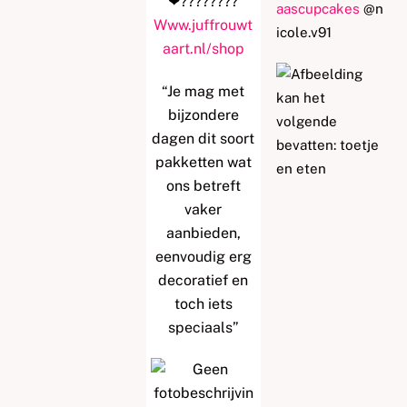
❤
?
?
?
?
?
?
?
?
aascupcakes
@n
Www.juffrouwt
icole.v91
aart.nl/shop
“Je mag met
bijzondere
dagen dit soort
pakketten wat
ons betreft
vaker
aanbieden,
eenvoudig erg
decoratief en
toch iets
speciaals”