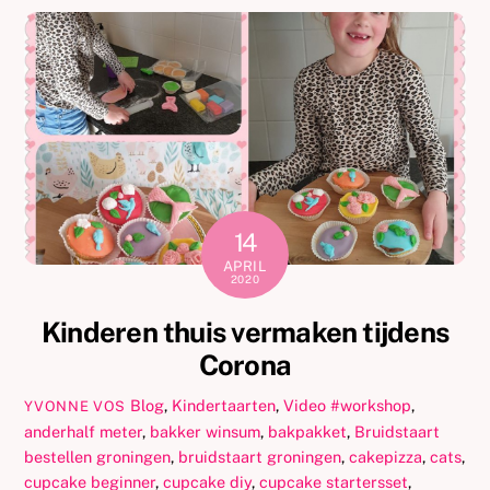
14
APRIL
2020
Kinderen thuis vermaken tijdens
Corona
Blog
,
Kindertaarten
,
Video
#workshop
,
YVONNE VOS
anderhalf meter
,
bakker winsum
,
bakpakket
,
Bruidstaart
bestellen groningen
,
bruidstaart groningen
,
cakepizza
,
cats
,
cupcake beginner
,
cupcake diy
,
cupcake startersset
,