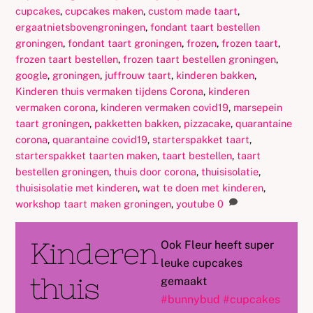
cupcakes
,
cupcakes maken
,
custom made taart
,
ergaatnietsbovengroningen
,
fondant taart bestellen
groningen
,
fondant taart groningen
,
frozen
,
frozen taart
,
frozen taart bestellen
,
frozen taart bestellen groningen
,
google
,
groningen
,
juffrouw taart
,
kinderen bakken
,
Kinderen thuis vermaken tijdens Corona
,
kinderen
vermaken corona
,
kinderen vermaken covid19
,
marsepein
taart groningen
,
pakketten bakken
,
pizzacake
,
quarantaine
corona
,
quarantaine covid19
,
starterspakket taart
,
starterspakket taarten maken
,
taart bestellen
,
taart
bestellen groningen
,
thuis door corona
,
thuisisolatie
,
thuisisolatie met kinderen
,
wat te doen met kinderen
,
workshop taart maken groningen
,
youtube
0
Kinderen
Ook Fleur heeft super
leuke cupcakes
thuis
gemaakt
#
bunnybud
#
cupcakes