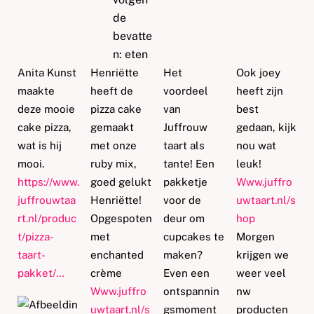
Anita Kunst
Henriëtte
Het
Ook joey
maakte
heeft de
voordeel
heeft zijn
deze mooie
pizza cake
van
best
cake pizza,
gemaakt
Juffrouw
gedaan, kijk
wat is hij
met onze
taart als
nou wat
mooi.
ruby mix,
tante! Een
leuk!
https://www.
goed gelukt
pakketje
Www.juffro
juffrouwtaa
Henriëtte!
voor de
uwtaart.nl/s
rt.nl/produc
Opgespoten
deur om
hop
t/pizza-
met
cupcakes te
Morgen
taart-
enchanted
maken
?
krijgen we
pakket/…
crème
Even een
weer veel
Www.juffro
ontspannin
nw
uwtaart.nl/s
gsmoment
producten