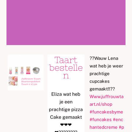
Taart
?
?
Wauw Lena
bestelle
wat heb je weer
n
prachtige
cupcakes
gemaakt!!
?
?
Eliza wat heb
Www.juffrouwta
je een
art.nl/shop
prachtige pizza
#
funcakesbyme
Cake gemaakt
#
funcakes
#
enc
❤
❤
❤
hantedcreme
#
p