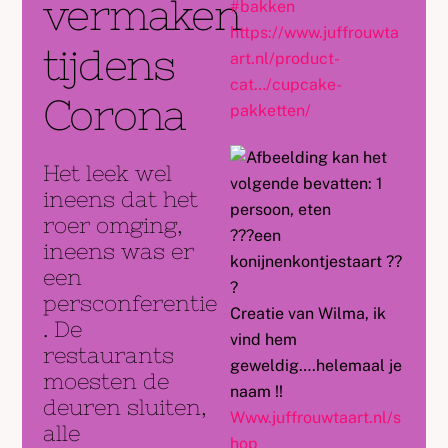
vermaken
#
bakken
https://www.juffrouwta
tijdens
art.nl/product-
cat…/cupcake-
Corona
pakketten/
Het leek wel
ineens dat het
roer omging,
?
?
?
een
ineens was er
konijnenkontjestaart
?
?
een
?
persconferentie
Creatie van Wilma, ik
. De
vind hem
restaurants
geweldig….helemaal je
moesten de
naam !!
deuren sluiten,
Www.juffrouwtaart.nl/s
alle
hop