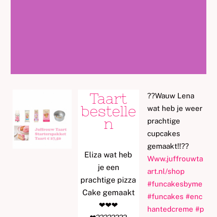
Taart
?
?
Wauw Lena
bestelle
wat heb je weer
n
prachtige
cupcakes
gemaakt!!
?
?
Eliza wat heb
Www.juffrouwta
je een
art.nl/shop
prachtige pizza
#
funcakesbyme
Cake gemaakt
#
funcakes
#
enc
❤
❤
❤
hantedcreme
#
p