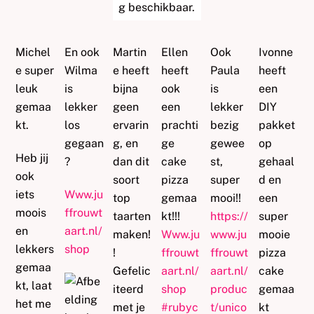
Michel
En ook
Martin
Ellen
Ook
Ivonne
e super
Wilma
e heeft
heeft
Paula
heeft
leuk
is
bijna
ook
is
een
gemaa
lekker
geen
een
lekker
DIY
kt.
los
ervarin
prachti
bezig
pakket
gegaan
g, en
ge
gewee
op
Heb jij
?
dan dit
cake
st,
gehaal
ook
soort
pizza
super
d en
iets
Www.ju
top
gemaa
mooi!!
een
moois
ffrouwt
taarten
kt!!!
https://
super
en
aart.nl/
maken!
Www.ju
www.ju
mooie
lekkers
shop
!
ffrouwt
ffrouwt
pizza
gemaa
Gefelic
aart.nl/
aart.nl/
cake
kt, laat
iteerd
shop
produc
gemaa
het me
met je
#
rubyc
t/unico
kt