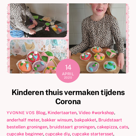
14
APRIL
2020
Kinderen thuis vermaken tijdens
Corona
Blog
,
Kindertaarten
,
Video
#workshop
,
YVONNE VOS
anderhalf meter
,
bakker winsum
,
bakpakket
,
Bruidstaart
bestellen groningen
,
bruidstaart groningen
,
cakepizza
,
cats
,
cupcake beginner
,
cupcake diy
,
cupcake startersset
,