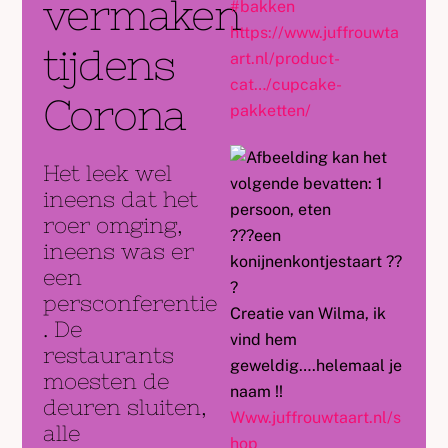
vermaken
#
bakken
https://www.juffrouwta
tijdens
art.nl/product-
cat…/cupcake-
Corona
pakketten/
Het leek wel
ineens dat het
roer omging,
?
?
?
een
ineens was er
konijnenkontjestaart
?
?
een
?
persconferentie
Creatie van Wilma, ik
. De
vind hem
restaurants
geweldig….helemaal je
moesten de
naam !!
deuren sluiten,
Www.juffrouwtaart.nl/s
alle
hop