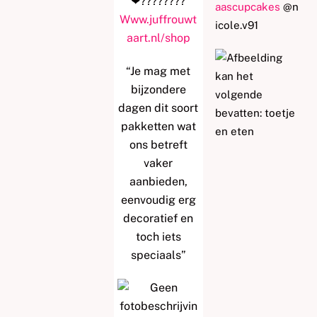
❤
?
?
?
?
?
?
?
?
aascupcakes
@n
Www.juffrouwt
icole.v91
aart.nl/shop
“Je mag met
bijzondere
dagen dit soort
pakketten wat
ons betreft
vaker
aanbieden,
eenvoudig erg
decoratief en
toch iets
speciaals”