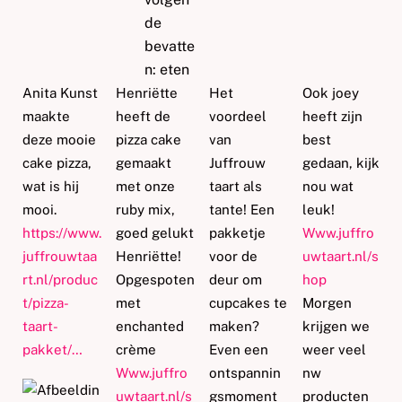
Anita Kunst
Henriëtte
Het
Ook joey
maakte
heeft de
voordeel
heeft zijn
deze mooie
pizza cake
van
best
cake pizza,
gemaakt
Juffrouw
gedaan, kijk
wat is hij
met onze
taart als
nou wat
mooi.
ruby mix,
tante! Een
leuk!
https://www.
goed gelukt
pakketje
Www.juffro
juffrouwtaa
Henriëtte!
voor de
uwtaart.nl/s
rt.nl/produc
Opgespoten
deur om
hop
t/pizza-
met
cupcakes te
Morgen
taart-
enchanted
maken
?
krijgen we
pakket/…
crème
Even een
weer veel
Www.juffro
ontspannin
nw
uwtaart.nl/s
gsmoment
producten