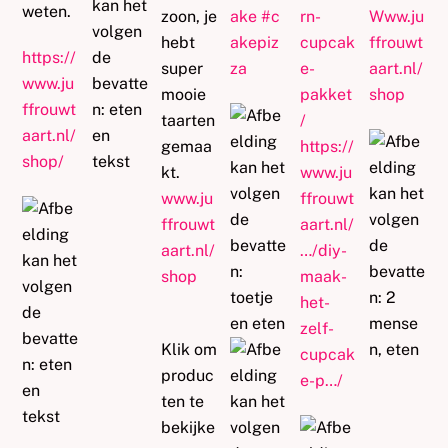
weten.
zoon, je
ake
#
c
rn-
Www.ju
hebt
akepiz
cupcak
ffrouwt
https://
super
za
e-
aart.nl/
www.ju
mooie
pakket
shop
ffrouwt
taarten
/
aart.nl/
gemaa
https://
shop/
kt.
www.ju
www.ju
ffrouwt
ffrouwt
aart.nl/
aart.nl/
…/diy-
shop
maak-
het-
zelf-
Klik om
cupcak
produc
e-p…/
ten te
bekijke