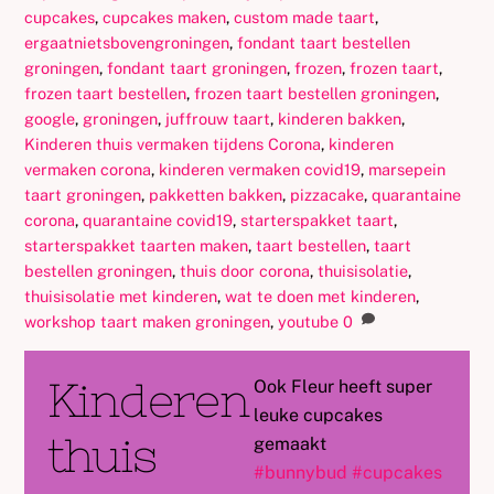
cupcakes
,
cupcakes maken
,
custom made taart
,
ergaatnietsbovengroningen
,
fondant taart bestellen
groningen
,
fondant taart groningen
,
frozen
,
frozen taart
,
frozen taart bestellen
,
frozen taart bestellen groningen
,
google
,
groningen
,
juffrouw taart
,
kinderen bakken
,
Kinderen thuis vermaken tijdens Corona
,
kinderen
vermaken corona
,
kinderen vermaken covid19
,
marsepein
taart groningen
,
pakketten bakken
,
pizzacake
,
quarantaine
corona
,
quarantaine covid19
,
starterspakket taart
,
starterspakket taarten maken
,
taart bestellen
,
taart
bestellen groningen
,
thuis door corona
,
thuisisolatie
,
thuisisolatie met kinderen
,
wat te doen met kinderen
,
workshop taart maken groningen
,
youtube
0
Kinderen
Ook Fleur heeft super
leuke cupcakes
thuis
gemaakt
#
bunnybud
#
cupcakes