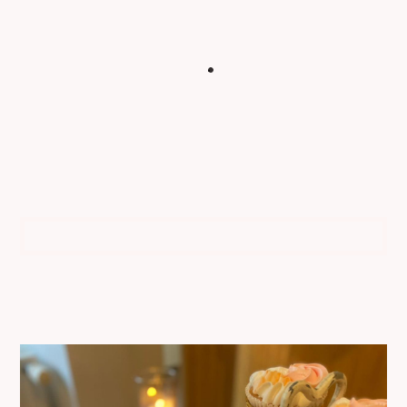
Bent u op zoek naar een sweet table voor
uw bruiloft, wij verzorgen voor jullie een
prachtige sweet table.
We kunnen de kleuren helemaal aanpassen
aan jullie thema.