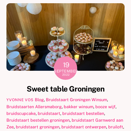
19
SEPTEMBER
2022
Sweet table Groningen
Blog
,
Bruidstaart Groningen Winsum
,
YVONNE VOS
Bruidstaarten
Allersmaborg
,
bakker winsum
,
booze wijf
,
bruidscupcake
,
bruidstaart
,
bruidstaart bestellen
,
Bruidstaart bestellen groningen
,
bruidstaart Garnwerd aan
Zee
,
bruidstaart groningen
,
bruidstaart ontwerpen
,
bruiloft
,