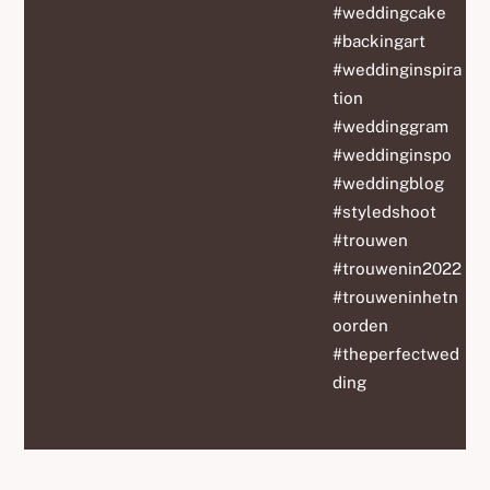
#weddingcake
#backingart
#weddinginspira
tion
#weddinggram
#weddinginspo
#weddingblog
#styledshoot
#trouwen
#trouwenin2022
#trouweninhetn
oorden
#theperfectwed
ding