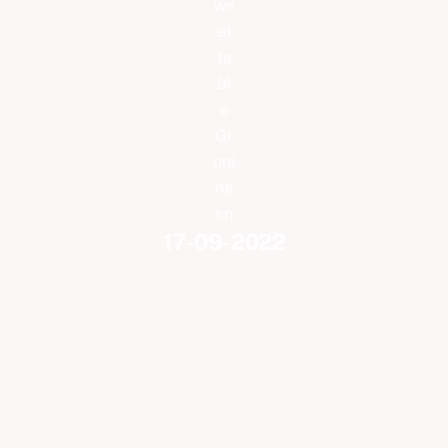
17-09-2022
Sweet table in provincie Groningen
U gaat trouwen in omgeving Groningen…