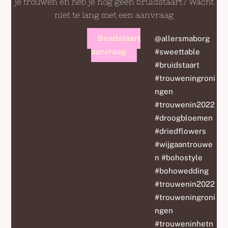
je trouwen en heb je nog geen bruidstaart? Wacht
niet te lang met een aanvraag
Bruidstaart
@allersmaborg
aanvraag
#sweettable
#bruidstaart
#trouweningroni
ngen
#trouwenin2022
#droogbloemen
#driedflowers
#wijgaantrouwe
n #bohostyle
#bohowedding
#trouwenin2022
#trouweningroni
ngen
#trouweninhetn