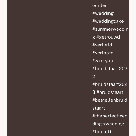
oorden
#wedding
#weddingcake
#summerweddin
g #getrouwd
#verliefd
#verloofd
#zankyou
#bruidstaart202
2
#bruidstaart202
3 #bruidstaart
#bestellenbruid
staart
#theperfectwed
ding #wedding
#bruiloft