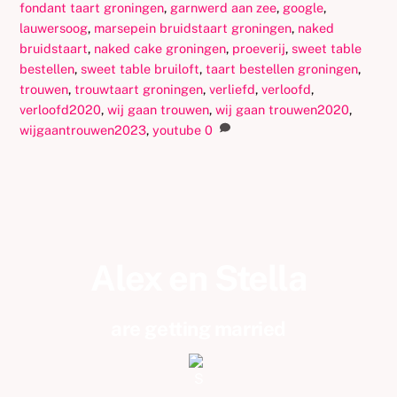
fondant taart groningen
,
garnwerd aan zee
,
google
,
lauwersoog
,
marsepein bruidstaart groningen
,
naked
bruidstaart
,
naked cake groningen
,
proeverij
,
sweet table
bestellen
,
sweet table bruiloft
,
taart bestellen groningen
,
trouwen
,
trouwtaart groningen
,
verliefd
,
verloofd
,
verloofd2020
,
wij gaan trouwen
,
wij gaan trouwen2020
,
wijgaantrouwen2023
,
youtube
0
Alex en Stella
are getting married