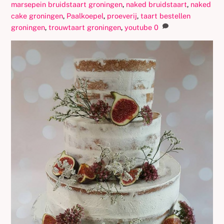
marsepein bruidstaart groningen
,
naked bruidstaart
,
naked
cake groningen
,
Paalkoepel
,
proeverij
,
taart bestellen
groningen
,
trouwtaart groningen
,
youtube
0