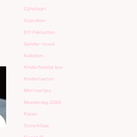
Cijfertaart
Cupcakes
DIY Pakketten
Gender reveal
Kadobon
Kinderfeestje box
Kindertaarten
Mini taartjes
Moederdag 2026
Pasen
Sinterklaas