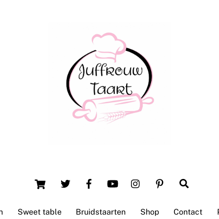
Back
To
Top
Winsum (Groningen)
Cart
Search
n
Sweet table
Bruidstaarten
Shop
Contact