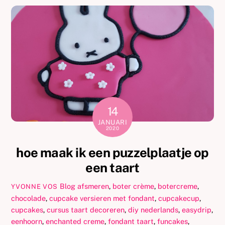
14
JANUARI
2020
hoe maak ik een puzzelplaatje op
een taart
Blog
afsmeren
,
boter crème
,
botercreme
,
YVONNE VOS
chocolade
,
cupcake versieren met fondant
,
cupcakecup
,
cupcakes
,
cursus taart decoreren
,
diy nederlands
,
easydrip
,
eenhoorn
,
enchanted creme
,
fondant taart
,
funcakes
,