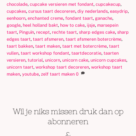
chocolade
,
cupcake versieren met fondant
,
cupcakecup
,
cupcakes
,
cursus taart decoreren
,
diy nederlands
,
easydrip
,
eenhoorn
,
enchanted creme
,
fondant taart
,
ganache
,
google
,
heel holland bakt
,
how to cake
,
ijsje
,
marsepein
taart
,
Pinguïn
,
recept
,
rechte taart
,
sharp edges cake
,
sharp
edges taart
,
taart afsmeren
,
taart afsmeren botercrème
,
taart bakken
,
taart maken
,
taart met botercrème
,
taart
vullen
,
taart workshop fondant
,
taartdecoratie
,
taarten
versieren
,
tutorial
,
unicorn
,
unicorn cake
,
unicorn cupcakes
,
unicorn taart
,
workshop taart decoreren
,
workshop taart
maken
,
youtube
,
zelf taart maken
0
Wil je niks missen druk dan op
abonneren
&