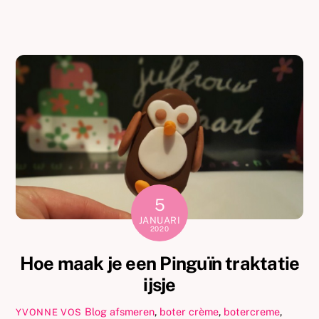
5
JANUARI
2020
Hoe maak je een Pinguïn traktatie
ijsje
Blog
afsmeren
,
boter crème
,
botercreme
,
YVONNE VOS