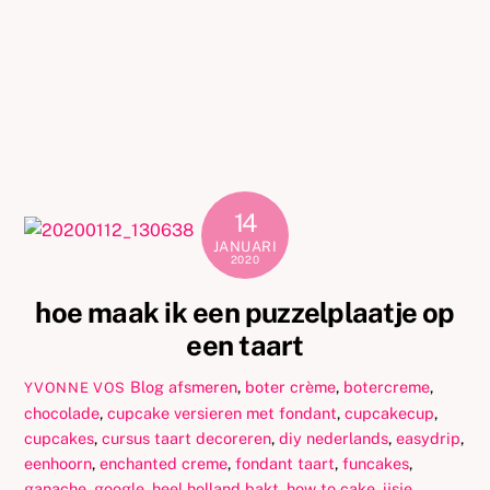
14
JANUARI
2020
hoe maak ik een puzzelplaatje op
een taart
Blog
afsmeren
,
boter crème
,
botercreme
,
YVONNE VOS
chocolade
,
cupcake versieren met fondant
,
cupcakecup
,
cupcakes
,
cursus taart decoreren
,
diy nederlands
,
easydrip
,
eenhoorn
,
enchanted creme
,
fondant taart
,
funcakes
,
ganache
,
google
,
heel holland bakt
,
how to cake
,
ijsje
,