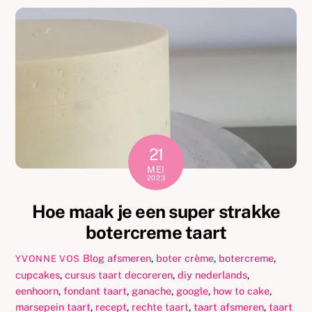
21
MEI
2023
Hoe maak je een super strakke
botercreme taart
Blog
afsmeren
,
boter crème
,
botercreme
,
YVONNE VOS
cupcakes
,
cursus taart decoreren
,
diy nederlands
,
eenhoorn
,
fondant taart
,
ganache
,
google
,
how to cake
,
marsepein taart
,
recept
,
rechte taart
,
taart afsmeren
,
taart