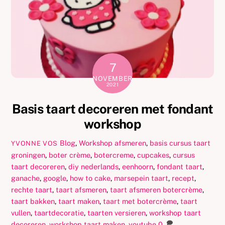
7
NOVEMBER
2021
Basis taart decoreren met fondant
workshop
Blog
,
Workshop
afsmeren
,
basis cursus taart
YVONNE VOS
groningen
,
boter crème
,
botercreme
,
cupcakes
,
cursus
taart decoreren
,
diy nederlands
,
eenhoorn
,
fondant taart
,
ganache
,
google
,
how to cake
,
marsepein taart
,
recept
,
rechte taart
,
taart afsmeren
,
taart afsmeren botercrème
,
taart bakken
,
taart maken
,
taart met botercrème
,
taart
vullen
,
taartdecoratie
,
taarten versieren
,
workshop taart
decoreren
,
workshop taart maken
,
youtube
0