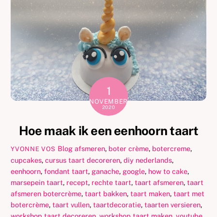
1
NOVEMBER
2020
Hoe maak ik een eenhoorn taart
Blog
afsmeren
,
boter crème
,
botercreme
,
YVONNE VOS
cupcakes
,
cursus taart decoreren
,
diy nederlands
,
eenhoorn
,
fondant taart
,
ganache
,
google
,
how to cake
,
marsepein taart
,
recept
,
rechte taart
,
taart afsmeren
,
taart
afsmeren botercrème
,
taart bakken
,
taart maken
,
taart met
botercrème
,
taart vullen
,
taartdecoratie
,
taarten versieren
,
workshop taart decoreren
,
workshop taart maken
,
youtube
,