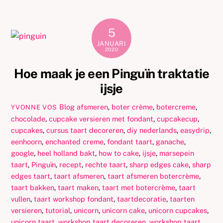
5
JANUARI
2020
Hoe maak je een Pinguïn traktatie
ijsje
Blog
afsmeren
,
boter crème
,
botercreme
,
YVONNE VOS
chocolade
,
cupcake versieren met fondant
,
cupcakecup
,
cupcakes
,
cursus taart decoreren
,
diy nederlands
,
easydrip
,
eenhoorn
,
enchanted creme
,
fondant taart
,
ganache
,
google
,
heel holland bakt
,
how to cake
,
ijsje
,
marsepein
taart
,
Pinguïn
,
recept
,
rechte taart
,
sharp edges cake
,
sharp
edges taart
,
taart afsmeren
,
taart afsmeren botercrème
,
taart bakken
,
taart maken
,
taart met botercrème
,
taart
vullen
,
taart workshop fondant
,
taartdecoratie
,
taarten
versieren
,
tutorial
,
unicorn
,
unicorn cake
,
unicorn cupcakes
,
unicorn taart
,
workshop taart decoreren
,
workshop taart