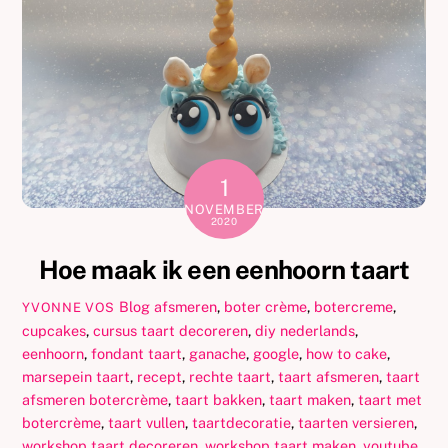
1
NOVEMBER
2020
Hoe maak ik een eenhoorn taart
Blog
afsmeren
,
boter crème
,
botercreme
,
YVONNE VOS
cupcakes
,
cursus taart decoreren
,
diy nederlands
,
eenhoorn
,
fondant taart
,
ganache
,
google
,
how to cake
,
marsepein taart
,
recept
,
rechte taart
,
taart afsmeren
,
taart
afsmeren botercrème
,
taart bakken
,
taart maken
,
taart met
botercrème
,
taart vullen
,
taartdecoratie
,
taarten versieren
,
workshop taart decoreren
,
workshop taart maken
,
youtube
,