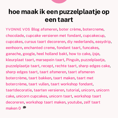
hoe maak ik een puzzelplaatje op
een taart
Blog
afsmeren
,
boter crème
,
botercreme
,
YVONNE VOS
chocolade
,
cupcake versieren met fondant
,
cupcakecup
,
cupcakes
,
cursus taart decoreren
,
diy nederlands
,
easydrip
,
eenhoorn
,
enchanted creme
,
fondant taart
,
funcakes
,
ganache
,
google
,
heel holland bakt
,
how to cake
,
ijsje
,
kleurplaat taart
,
marsepein taart
,
Pinguïn
,
puzzelplaatje
,
puzzelplaatje taart
,
recept
,
rechte taart
,
sharp edges cake
,
sharp edges taart
,
taart afsmeren
,
taart afsmeren
botercrème
,
taart bakken
,
taart maken
,
taart met
botercrème
,
taart vullen
,
taart workshop fondant
,
taartdecoratie
,
taarten versieren
,
tutorial
,
unicorn
,
unicorn
cake
,
unicorn cupcakes
,
unicorn taart
,
workshop taart
decoreren
,
workshop taart maken
,
youtube
,
zelf taart
maken
0