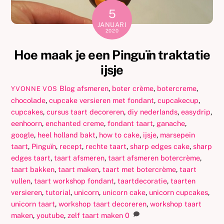
5
JANUARI
2020
Hoe maak je een Pinguïn traktatie
ijsje
Blog
afsmeren
,
boter crème
,
botercreme
,
YVONNE VOS
chocolade
,
cupcake versieren met fondant
,
cupcakecup
,
cupcakes
,
cursus taart decoreren
,
diy nederlands
,
easydrip
,
eenhoorn
,
enchanted creme
,
fondant taart
,
ganache
,
google
,
heel holland bakt
,
how to cake
,
ijsje
,
marsepein
taart
,
Pinguïn
,
recept
,
rechte taart
,
sharp edges cake
,
sharp
edges taart
,
taart afsmeren
,
taart afsmeren botercrème
,
taart bakken
,
taart maken
,
taart met botercrème
,
taart
vullen
,
taart workshop fondant
,
taartdecoratie
,
taarten
versieren
,
tutorial
,
unicorn
,
unicorn cake
,
unicorn cupcakes
,
unicorn taart
,
workshop taart decoreren
,
workshop taart
maken
,
youtube
,
zelf taart maken
0