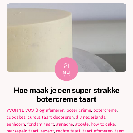
21
MEI
2023
Hoe maak je een super strakke
botercreme taart
Blog
afsmeren
,
boter crème
,
botercreme
,
YVONNE VOS
cupcakes
,
cursus taart decoreren
,
diy nederlands
,
eenhoorn
,
fondant taart
,
ganache
,
google
,
how to cake
,
marsepein taart
,
recept
,
rechte taart
,
taart afsmeren
,
taart