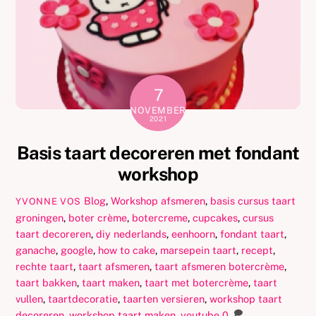
7
NOVEMBER
2021
Basis taart decoreren met fondant
workshop
Blog
,
Workshop
afsmeren
,
basis cursus taart
YVONNE VOS
groningen
,
boter crème
,
botercreme
,
cupcakes
,
cursus
taart decoreren
,
diy nederlands
,
eenhoorn
,
fondant taart
,
ganache
,
google
,
how to cake
,
marsepein taart
,
recept
,
rechte taart
,
taart afsmeren
,
taart afsmeren botercrème
,
taart bakken
,
taart maken
,
taart met botercrème
,
taart
vullen
,
taartdecoratie
,
taarten versieren
,
workshop taart
decoreren
,
workshop taart maken
,
youtube
0