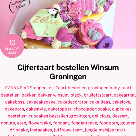
10
MAART
2023
Cijfertaart bestellen Winsum
Groningen
cupcakes
,
Taart bestellen groningen
baby taart
YVONNE VOS
bestellen
,
bakker
,
bakker winsum
,
black
,
bruiloftstaart
,
cakeartist
,
cakeboss
,
cakecakecake
,
cakedecorator
,
cakeideas
,
cakelove
,
cakeporn
,
cakestyle
,
caketopper
,
chocoladeripcake
,
cupcakes
bestellen
,
cupcakes bestellen groningen
,
delicious
,
dessert
,
donuts
,
eten
,
flowercake
,
fondant
,
fondantcake
,
foodporn
,
gouden
dripcake
,
instacakes
,
juffrouw taart
,
jungle meisjes taart
,