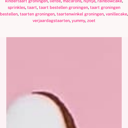
kindertaart groningen
,
liefde
,
macarons
,
nijntje
,
rainbowcake
,
sprinkles
,
taart
,
taart bestellen groningen
,
taart groningen
bestellen
,
taarten groningen
,
taartenwinkel groningen
,
vanillecake
,
verjaardagstaarten
,
yummy
,
zoet