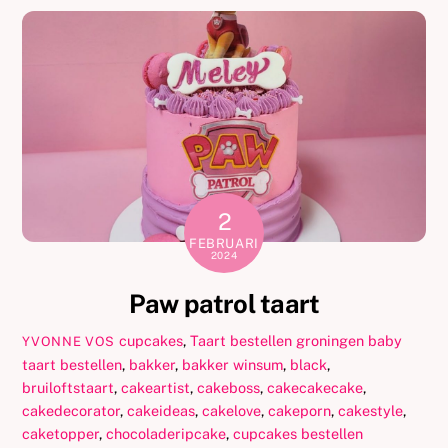
2
FEBRUARI
2024
Paw patrol taart
cupcakes
,
Taart bestellen groningen
baby
YVONNE VOS
taart bestellen
,
bakker
,
bakker winsum
,
black
,
bruiloftstaart
,
cakeartist
,
cakeboss
,
cakecakecake
,
cakedecorator
,
cakeideas
,
cakelove
,
cakeporn
,
cakestyle
,
caketopper
,
chocoladeripcake
,
cupcakes bestellen