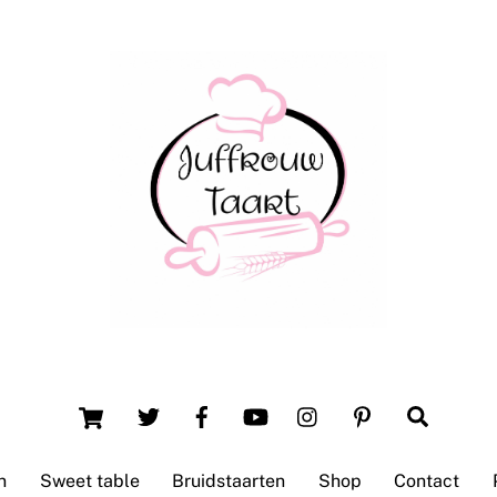
Back
To
Top
Winsum (Groningen)
Cart
Search
n
Sweet table
Bruidstaarten
Shop
Contact