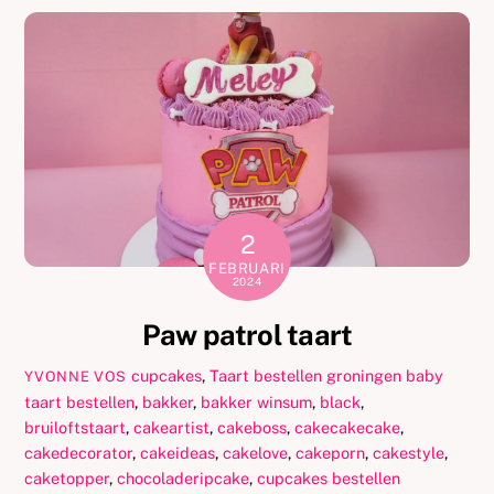
2
FEBRUARI
2024
Paw patrol taart
cupcakes
,
Taart bestellen groningen
baby
YVONNE VOS
taart bestellen
,
bakker
,
bakker winsum
,
black
,
bruiloftstaart
,
cakeartist
,
cakeboss
,
cakecakecake
,
cakedecorator
,
cakeideas
,
cakelove
,
cakeporn
,
cakestyle
,
caketopper
,
chocoladeripcake
,
cupcakes bestellen