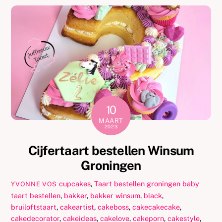
10
MAART
2023
Cijfertaart bestellen Winsum
Groningen
cupcakes
,
Taart bestellen groningen
baby
YVONNE VOS
taart bestellen
,
bakker
,
bakker winsum
,
black
,
bruiloftstaart
,
cakeartist
,
cakeboss
,
cakecakecake
,
cakedecorator
,
cakeideas
,
cakelove
,
cakeporn
,
cakestyle
,