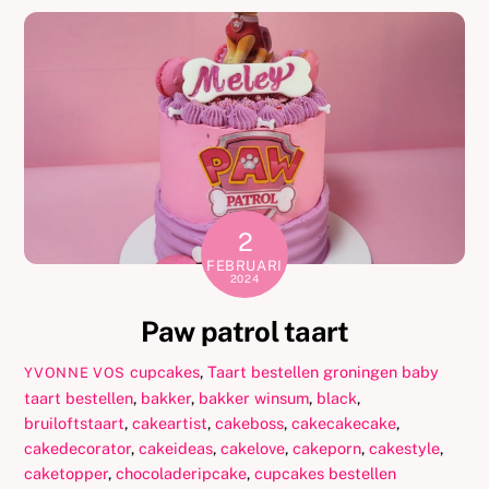
2
FEBRUARI
2024
Paw patrol taart
cupcakes
,
Taart bestellen groningen
baby
YVONNE VOS
taart bestellen
,
bakker
,
bakker winsum
,
black
,
bruiloftstaart
,
cakeartist
,
cakeboss
,
cakecakecake
,
cakedecorator
,
cakeideas
,
cakelove
,
cakeporn
,
cakestyle
,
caketopper
,
chocoladeripcake
,
cupcakes bestellen