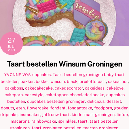
27
JULI
2021
Taart bestellen Winsum Groningen
cupcakes
,
Taart bestellen groningen
baby taart
YVONNE VOS
bestellen
,
bakker
,
bakker winsum
,
black
,
bruiloftstaart
,
cakeartist
,
cakeboss
,
cakecakecake
,
cakedecorator
,
cakeideas
,
cakelove
,
cakeporn
,
cakestyle
,
caketopper
,
chocoladeripcake
,
cupcakes
bestellen
,
cupcakes bestellen groningen
,
delicious
,
dessert
,
donuts
,
eten
,
flowercake
,
fondant
,
fondantcake
,
foodporn
,
gouden
dripcake
,
instacakes
,
juffrouw taart
,
kindertaart groningen
,
liefde
,
macarons
,
rainbowcake
,
sprinkles
,
taart
,
taart bestellen
groningen
,
taart groningen bestellen
,
taarten groningen
,