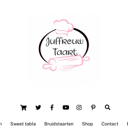
Back
To
Top
Winsum (Groningen)
Cart
Search
n
Sweet table
Bruidstaarten
Shop
Contact