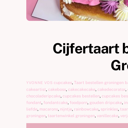
Cijfertaart
Gr
cupcakes
,
Taart bestellen groningen
b
YVONNE VOS
cakeartist
,
cakeboss
,
cakecakecake
,
cakedecorator
,
chocoladeripcake
,
cupcakes bestellen
,
cupcakes bes
fondant
,
fondantcake
,
foodporn
,
gouden dripcake
,
i
liefde
,
macarons
,
nijntje
,
rainbowcake
,
sprinkles
,
taar
groningen
,
taartenwinkel groningen
,
vanillecake
,
ver