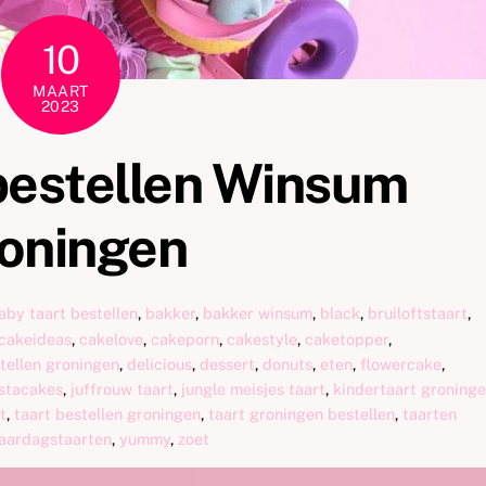
10
MAART
2023
 bestellen Winsum
oningen
aby taart bestellen
,
bakker
,
bakker winsum
,
black
,
bruiloftstaart
,
cakeideas
,
cakelove
,
cakeporn
,
cakestyle
,
caketopper
,
tellen groningen
,
delicious
,
dessert
,
donuts
,
eten
,
flowercake
,
nstacakes
,
juffrouw taart
,
jungle meisjes taart
,
kindertaart groning
t
,
taart bestellen groningen
,
taart groningen bestellen
,
taarten
jaardagstaarten
,
yummy
,
zoet