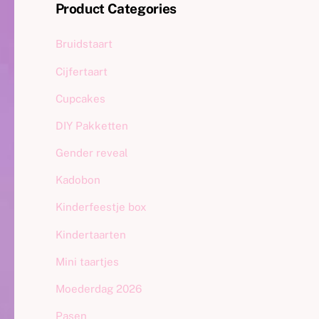
Product Categories
Bruidstaart
Cijfertaart
Cupcakes
DIY Pakketten
Gender reveal
Kadobon
Kinderfeestje box
Kindertaarten
Mini taartjes
Moederdag 2026
Pasen