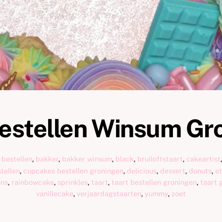
bestellen Winsum Gr
 bestellen
,
bakker
,
bakker winsum
,
black
,
bruiloftstaart
,
cakeartist
tellen
,
cupcakes bestellen groningen
,
delicious
,
dessert
,
donuts
,
e
ns
,
rainbowcake
,
sprinkles
,
taart
,
taart bestellen groningen
,
taart 
vanillecake
,
verjaardagstaarten
,
yummy
,
zoet