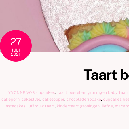
27
JULI
2021
Taart 
cupcakes
,
Taart bestellen groningen
baby taart
YVONNE VOS
cakeporn
,
cakestyle
,
caketopper
,
chocoladeripcake
,
cupcakes bes
instacakes
,
juffrouw taart
,
kindertaart groningen
,
liefde
,
macaro