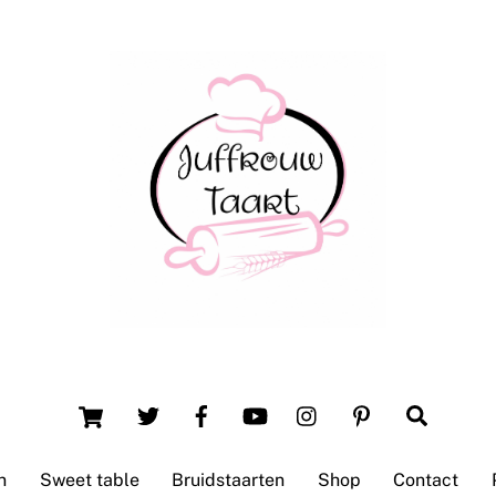
Back
To
Top
Winsum (Groningen)
Cart
Search
n
Sweet table
Bruidstaarten
Shop
Contact