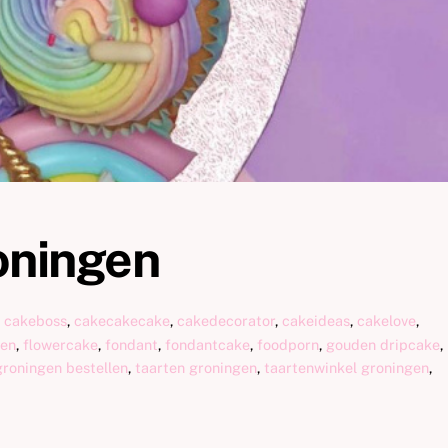
oningen
,
cakeboss
,
cakecakecake
,
cakedecorator
,
cakeideas
,
cakelove
,
ten
,
flowercake
,
fondant
,
fondantcake
,
foodporn
,
gouden dripcake
,
groningen bestellen
,
taarten groningen
,
taartenwinkel groningen
,