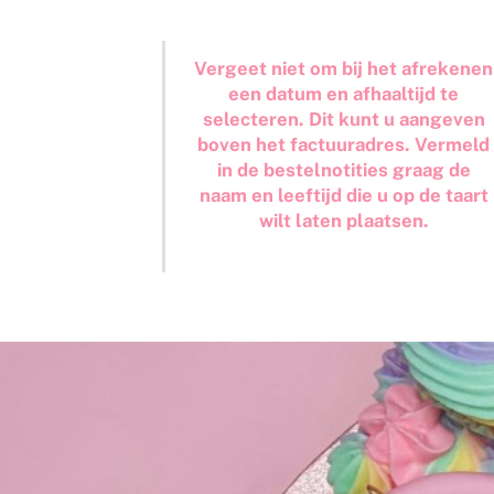
Vergeet niet om bij het afrekenen
een datum en afhaaltijd te
selecteren. Dit kunt u aangeven
boven het factuuradres. Vermeld
in de bestelnotities graag de
naam en leeftijd die u op de taart
wilt laten plaatsen.