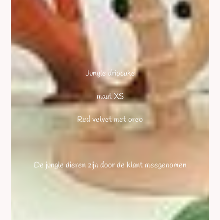
Jungle dripcake
maat XS
Red velvet met oreo
De jungle dieren zijn door de klant meegenomen