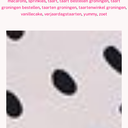
macarons
,
sprinkles
,
taart
,
taart bestellen groningen
,
taart
groningen bestellen
,
taarten groningen
,
taartenwinkel groningen
,
vanillecake
,
verjaardagstaarten
,
yummy
,
zoet