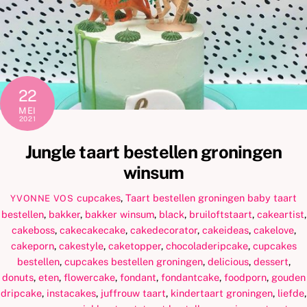
22
MEI
2021
Jungle taart bestellen groningen
winsum
cupcakes
,
Taart bestellen groningen
baby taart
YVONNE VOS
bestellen
,
bakker
,
bakker winsum
,
black
,
bruiloftstaart
,
cakeartist
,
cakeboss
,
cakecakecake
,
cakedecorator
,
cakeideas
,
cakelove
,
cakeporn
,
cakestyle
,
caketopper
,
chocoladeripcake
,
cupcakes
bestellen
,
cupcakes bestellen groningen
,
delicious
,
dessert
,
donuts
,
eten
,
flowercake
,
fondant
,
fondantcake
,
foodporn
,
gouden
dripcake
,
instacakes
,
juffrouw taart
,
kindertaart groningen
,
liefde
,