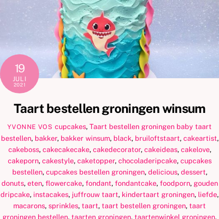
19
JULI
2021
Taart bestellen groningen winsum
cupcakes
,
Taart bestellen groningen
baby taart
YVONNE VOS
bestellen
,
bakker
,
bakker winsum
,
black
,
bruiloftstaart
,
cakeartist
,
cakeboss
,
cakecakecake
,
cakedecorator
,
cakeideas
,
cakelove
,
cakeporn
,
cakestyle
,
caketopper
,
chocoladeripcake
,
cupcakes
bestellen
,
cupcakes bestellen groningen
,
delicious
,
dessert
,
donuts
,
eten
,
flowercake
,
fondant
,
fondantcake
,
foodporn
,
gouden
dripcake
,
instacakes
,
juffrouw taart
,
kindertaart groningen
,
liefde
,
macarons
,
sprinkles
,
taart
,
taart bestellen groningen
,
taart
groningen bestellen
,
taarten groningen
,
taartenwinkel groningen
,