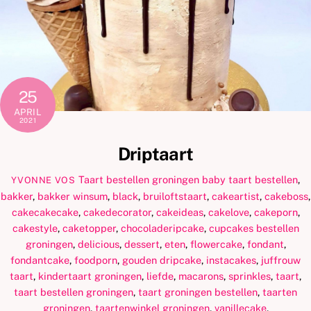
25
APRIL
2021
Driptaart
Taart bestellen groningen
baby taart bestellen
,
YVONNE VOS
bakker
,
bakker winsum
,
black
,
bruiloftstaart
,
cakeartist
,
cakeboss
,
cakecakecake
,
cakedecorator
,
cakeideas
,
cakelove
,
cakeporn
,
cakestyle
,
caketopper
,
chocoladeripcake
,
cupcakes bestellen
groningen
,
delicious
,
dessert
,
eten
,
flowercake
,
fondant
,
fondantcake
,
foodporn
,
gouden dripcake
,
instacakes
,
juffrouw
taart
,
kindertaart groningen
,
liefde
,
macarons
,
sprinkles
,
taart
,
taart bestellen groningen
,
taart groningen bestellen
,
taarten
groningen
,
taartenwinkel groningen
,
vanillecake
,