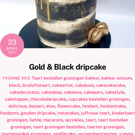
23
APRIL
2021
Gold & Black dripcake
Taart bestellen groningen
bakker
,
bakker winsum
,
YVONNE VOS
black
,
bruiloftstaart
,
cakeartist
,
cakeboss
,
cakecakecake
,
cakedecorator
,
cakeideas
,
cakelove
,
cakeporn
,
cakestyle
,
caketopper
,
chocoladeripcake
,
cupcakes bestellen groningen
,
delicious
,
dessert
,
eten
,
flowercake
,
fondant
,
fondantcake
,
foodporn
,
gouden dripcake
,
instacakes
,
juffrouw taart
,
kindertaart
groningen
,
liefde
,
macarons
,
sprinkles
,
taart
,
taart bestellen
groningen
,
taart groningen bestellen
,
taarten groningen
,
taartenwinkel groningen
,
vanillecake
,
verjaardagstaarten
,
yummy
,